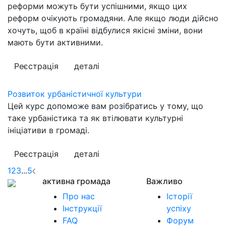
реформи можуть бути успішними, якщо цих
реформ очікують громадяни. Але якщо люди дійсно
хочуть, щоб в країні відбулися якісні зміни, вони
мають бути активними.
Реєстрація
деталі
Розвиток урбаністичної культури
Цей курс допоможе вам розібратись у тому, що
таке урбаністика та як втілювати культурні
ініціативи в громаді.
Реєстрація
деталі
1
2
3
...
5
активна громада
Важливо
Про нас
Історії
Інструкції
успіху
FAQ
Форум