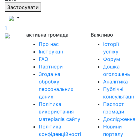
Застосувати
1
активна громада
Важливо
Про нас
Історії
Інструкції
успіху
FAQ
Форум
Партнери
Дошка
Згода на
оголошень
обробку
Аналітика
персональних
Публічні
даних
консультації
Політика
Паспорт
використання
громади
матеріалів сайту
Дослідження
Політика
Новини
конфіденційності
порталу