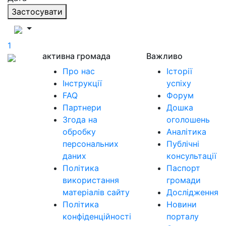
Застосувати
1
активна громада
Важливо
Про нас
Історії
Інструкції
успіху
FAQ
Форум
Партнери
Дошка
Згода на
оголошень
обробку
Аналітика
персональних
Публічні
даних
консультації
Політика
Паспорт
використання
громади
матеріалів сайту
Дослідження
Політика
Новини
конфіденційності
порталу