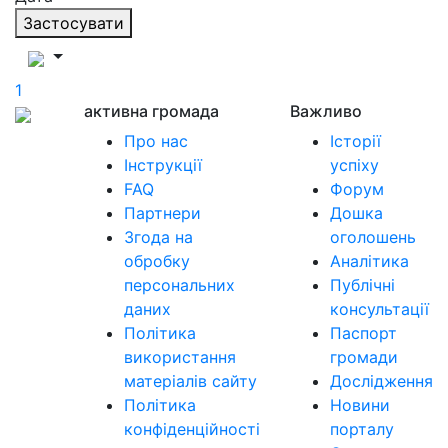
Застосувати
1
активна громада
Важливо
Про нас
Історії
Інструкції
успіху
FAQ
Форум
Партнери
Дошка
Згода на
оголошень
обробку
Аналітика
персональних
Публічні
даних
консультації
Політика
Паспорт
використання
громади
матеріалів сайту
Дослідження
Політика
Новини
конфіденційності
порталу