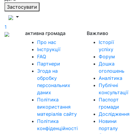
Застосувати
1
активна громада
Важливо
Про нас
Історії
Інструкції
успіху
FAQ
Форум
Партнери
Дошка
Згода на
оголошень
обробку
Аналітика
персональних
Публічні
даних
консультації
Політика
Паспорт
використання
громади
матеріалів сайту
Дослідження
Політика
Новини
конфіденційності
порталу