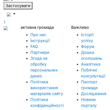
Застосувати
1
активна громада
Важливо
Про нас
Історії
Інструкції
успіху
FAQ
Форум
Партнери
Дошка
Згода на
оголошень
обробку
Аналітика
персональних
Публічні
даних
консультації
Політика
Паспорт
використання
громади
матеріалів сайту
Дослідження
Політика
Новини
конфіденційності
порталу