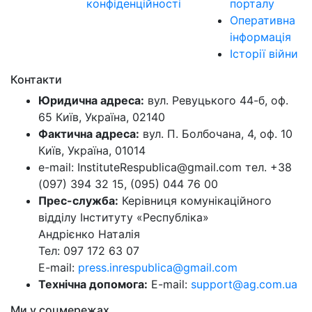
конфіденційності
порталу
Оперативна
інформація
Історії війни
Контакти
Юридична адреса:
вул. Ревуцького 44-б, оф.
65 Київ, Україна, 02140
Фактична адреса:
вул. П. Болбочана, 4, оф. 10
Київ, Україна, 01014
e-mail: InstituteRespublica@gmail.com тел. +38
(097) 394 32 15, (095) 044 76 00
Прес-служба:
Керівниця комунікаційного
відділу Інституту «Республіка»
Андрієнко Наталія
Тел: 097 172 63 07
E-mail:
press.inrespublica@gmail.com
Технічна допомога:
E-mail:
support@ag.com.ua
Ми у соцмережах