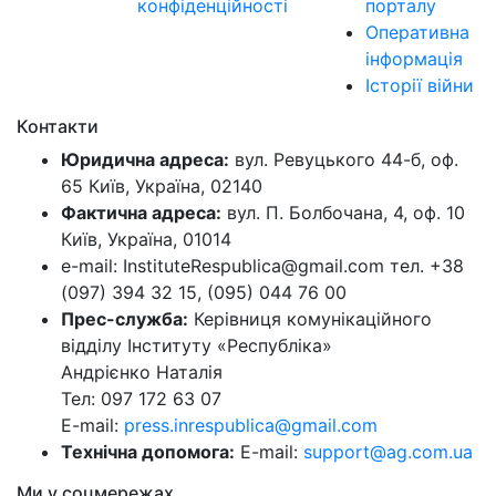
конфіденційності
порталу
Оперативна
інформація
Історії війни
Контакти
Юридична адреса:
вул. Ревуцького 44-б, оф.
65 Київ, Україна, 02140
Фактична адреса:
вул. П. Болбочана, 4, оф. 10
Київ, Україна, 01014
e-mail: InstituteRespublica@gmail.com тел. +38
(097) 394 32 15, (095) 044 76 00
Прес-служба:
Керівниця комунікаційного
відділу Інституту «Республіка»
Андрієнко Наталія
Тел: 097 172 63 07
E-mail:
press.inrespublica@gmail.com
Технічна допомога:
E-mail:
support@ag.com.ua
Ми у соцмережах