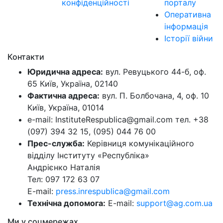
конфіденційності
порталу
Оперативна
інформація
Історії війни
Контакти
Юридична адреса:
вул. Ревуцького 44-б, оф.
65 Київ, Україна, 02140
Фактична адреса:
вул. П. Болбочана, 4, оф. 10
Київ, Україна, 01014
e-mail: InstituteRespublica@gmail.com тел. +38
(097) 394 32 15, (095) 044 76 00
Прес-служба:
Керівниця комунікаційного
відділу Інституту «Республіка»
Андрієнко Наталія
Тел: 097 172 63 07
E-mail:
press.inrespublica@gmail.com
Технічна допомога:
E-mail:
support@ag.com.ua
Ми у соцмережах