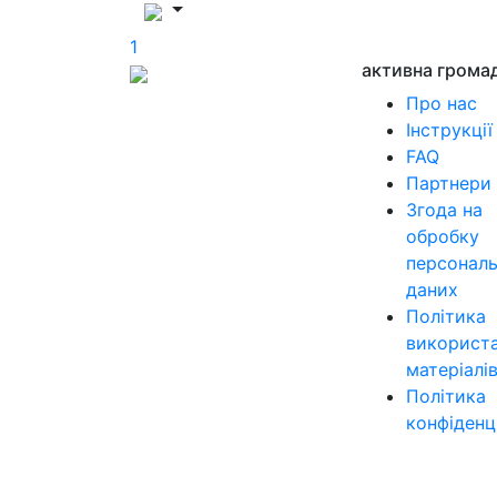
1
активна грома
Про нас
Інструкції
FAQ
Партнери
Згода на
обробку
персонал
даних
Політика
використ
матеріалі
Політика
конфіденц