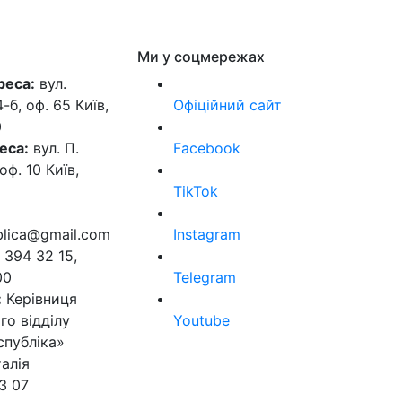
Ми у соцмережах
реса:
вул.
б, оф. 65 Київ,
Офіційний сайт
0
еса:
вул. П.
Facebook
оф. 10 Київ,
TikTok
ublica@gmail.com
Instagram
 394 32 15,
00
Telegram
:
Керівниця
го відділу
Youtube
спубліка»
алія
3 07