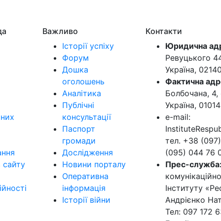
да
Важливо
Контакти
Історії успіху
Юридична ад
Форум
Ревуцького 44-
Дошка
Україна, 0214
оголошень
Фактична адр
Аналітика
Болбочана, 4, 
Публічні
Україна, 01014
ьних
консультації
e-mail:
Паспорт
InstituteResp
громади
тел. +38 (097)
ання
Дослідження
(095) 044 76 
в сайту
Новини порталу
Прес-служба
Оперативна
комунікаційно
ійності
інформація
Інституту «Ре
Історії війни
Андрієнко Нат
Тел: 097 172 6