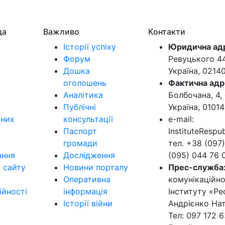
да
Важливо
Контакти
Історії успіху
Юридична ад
Форум
Ревуцького 44-
Дошка
Україна, 0214
оголошень
Фактична адр
Аналітика
Болбочана, 4, 
Публічні
Україна, 01014
ьних
консультації
e-mail:
Паспорт
InstituteResp
громади
тел. +38 (097)
ання
Дослідження
(095) 044 76 
в сайту
Новини порталу
Прес-служба
Оперативна
комунікаційно
ійності
інформація
Інституту «Ре
Історії війни
Андрієнко Нат
Тел: 097 172 6