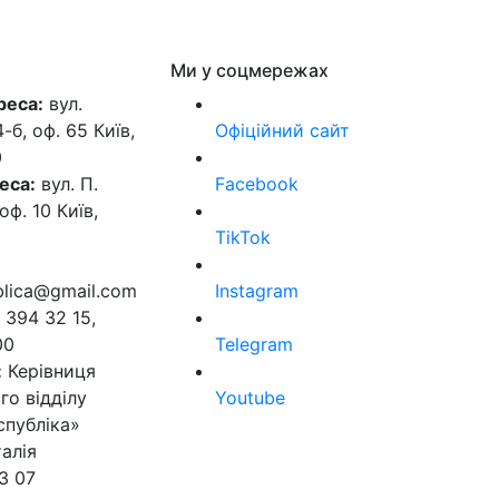
Ми у соцмережах
реса:
вул.
б, оф. 65 Київ,
Офіційний сайт
0
еса:
вул. П.
Facebook
оф. 10 Київ,
TikTok
ublica@gmail.com
Instagram
 394 32 15,
00
Telegram
:
Керівниця
го відділу
Youtube
спубліка»
алія
3 07