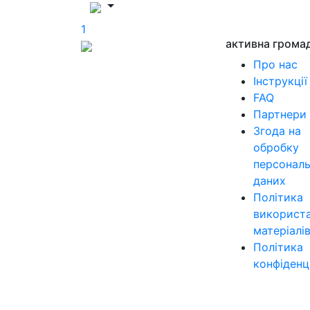
1
активна грома
Про нас
Інструкції
FAQ
Партнери
Згода на
обробку
персонал
даних
Політика
використ
матеріалі
Політика
конфіденц