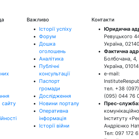
да
Важливо
Контакти
Історії успіху
Юридична ад
Форум
Ревуцького 44-
Дошка
Україна, 0214
оголошень
Фактична адр
Аналітика
Болбочана, 4, 
Публічні
Україна, 01014
ьних
консультації
e-mail:
Паспорт
InstituteResp
громади
тел. +38 (097)
ання
Дослідження
(095) 044 76 
в сайту
Новини порталу
Прес-служба
Оперативна
комунікаційно
ійності
інформація
Інституту «Ре
Історії війни
Андрієнко Нат
Тел: 097 172 6