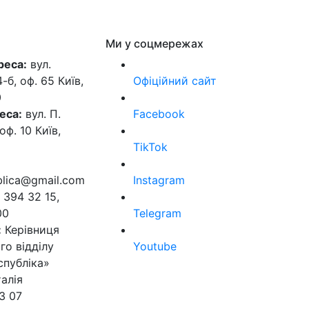
Ми у соцмережах
реса:
вул.
б, оф. 65 Київ,
Офіційний сайт
0
еса:
вул. П.
Facebook
оф. 10 Київ,
TikTok
ublica@gmail.com
Instagram
 394 32 15,
00
Telegram
:
Керівниця
го відділу
Youtube
спубліка»
алія
3 07