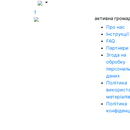
1
активна грома
Про нас
Інструкції
FAQ
Партнери
Згода на
обробку
персонал
даних
Політика
використ
матеріалі
Політика
конфіденц