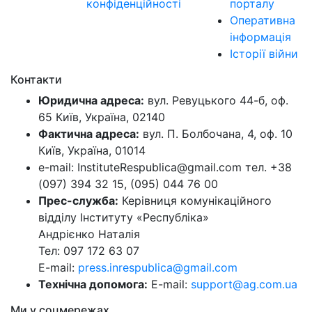
конфіденційності
порталу
Оперативна
інформація
Історії війни
Контакти
Юридична адреса:
вул. Ревуцького 44-б, оф.
65 Київ, Україна, 02140
Фактична адреса:
вул. П. Болбочана, 4, оф. 10
Київ, Україна, 01014
e-mail: InstituteRespublica@gmail.com тел. +38
(097) 394 32 15, (095) 044 76 00
Прес-служба:
Керівниця комунікаційного
відділу Інституту «Республіка»
Андрієнко Наталія
Тел: 097 172 63 07
E-mail:
press.inrespublica@gmail.com
Технічна допомога:
E-mail:
support@ag.com.ua
Ми у соцмережах