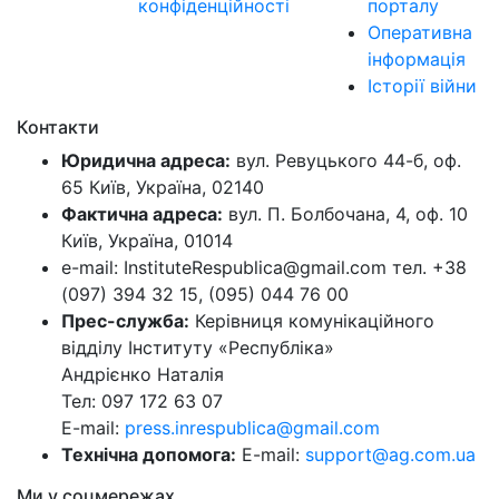
конфіденційності
порталу
Оперативна
інформація
Історії війни
Контакти
Юридична адреса:
вул. Ревуцького 44-б, оф.
65 Київ, Україна, 02140
Фактична адреса:
вул. П. Болбочана, 4, оф. 10
Київ, Україна, 01014
e-mail: InstituteRespublica@gmail.com тел. +38
(097) 394 32 15, (095) 044 76 00
Прес-служба:
Керівниця комунікаційного
відділу Інституту «Республіка»
Андрієнко Наталія
Тел: 097 172 63 07
E-mail:
press.inrespublica@gmail.com
Технічна допомога:
E-mail:
support@ag.com.ua
Ми у соцмережах