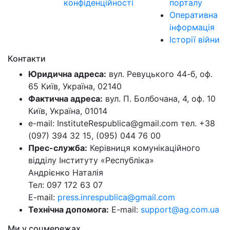
конфіденційності
порталу
Оперативна
інформація
Історії війни
Контакти
Юридична адреса:
вул. Ревуцького 44-б, оф.
65 Київ, Україна, 02140
Фактична адреса:
вул. П. Болбочана, 4, оф. 10
Київ, Україна, 01014
e-mail: InstituteRespublica@gmail.com тел. +38
(097) 394 32 15, (095) 044 76 00
Прес-служба:
Керівниця комунікаційного
відділу Інституту «Республіка»
Андрієнко Наталія
Тел: 097 172 63 07
E-mail:
press.inrespublica@gmail.com
Технічна допомога:
E-mail:
support@ag.com.ua
Ми у соцмережах