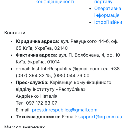
конфіденційності
порталу
Оперативна
інформація
Історії війни
Контакти
Юридична адреса:
вул. Ревуцького 44-б, оф.
65 Київ, Україна, 02140
Фактична адреса:
вул. П. Болбочана, 4, оф. 10
Київ, Україна, 01014
e-mail: InstituteRespublica@gmail.com тел. +38
(097) 394 32 15, (095) 044 76 00
Прес-служба:
Керівниця комунікаційного
відділу Інституту «Республіка»
Андрієнко Наталія
Тел: 097 172 63 07
E-mail:
press.inrespublica@gmail.com
Технічна допомога:
E-mail:
support@ag.com.ua
Ми у соцмережах