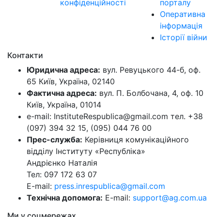
конфіденційності
порталу
Оперативна
інформація
Історії війни
Контакти
Юридична адреса:
вул. Ревуцького 44-б, оф.
65 Київ, Україна, 02140
Фактична адреса:
вул. П. Болбочана, 4, оф. 10
Київ, Україна, 01014
e-mail: InstituteRespublica@gmail.com тел. +38
(097) 394 32 15, (095) 044 76 00
Прес-служба:
Керівниця комунікаційного
відділу Інституту «Республіка»
Андрієнко Наталія
Тел: 097 172 63 07
E-mail:
press.inrespublica@gmail.com
Технічна допомога:
E-mail:
support@ag.com.ua
Ми у соцмережах