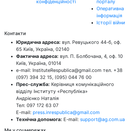
конфіденційності
порталу
Оперативна
інформація
Історії війни
Контакти
Юридична адреса:
вул. Ревуцького 44-б, оф.
65 Київ, Україна, 02140
Фактична адреса:
вул. П. Болбочана, 4, оф. 10
Київ, Україна, 01014
e-mail: InstituteRespublica@gmail.com тел. +38
(097) 394 32 15, (095) 044 76 00
Прес-служба:
Керівниця комунікаційного
відділу Інституту «Республіка»
Андрієнко Наталія
Тел: 097 172 63 07
E-mail:
press.inrespublica@gmail.com
Технічна допомога:
E-mail:
support@ag.com.ua
Ми у соцмережах