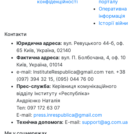
конфіденційності
порталу
Оперативна
інформація
Історії війни
Контакти
Юридична адреса:
вул. Ревуцького 44-б, оф.
65 Київ, Україна, 02140
Фактична адреса:
вул. П. Болбочана, 4, оф. 10
Київ, Україна, 01014
e-mail: InstituteRespublica@gmail.com тел. +38
(097) 394 32 15, (095) 044 76 00
Прес-служба:
Керівниця комунікаційного
відділу Інституту «Республіка»
Андрієнко Наталія
Тел: 097 172 63 07
E-mail:
press.inrespublica@gmail.com
Технічна допомога:
E-mail:
support@ag.com.ua
Ми у соцмережах