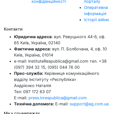
конфіденційності
порталу
Оперативна
інформація
Історії війни
Контакти
Юридична адреса:
вул. Ревуцького 44-б, оф.
65 Київ, Україна, 02140
Фактична адреса:
вул. П. Болбочана, 4, оф. 10
Київ, Україна, 01014
e-mail: InstituteRespublica@gmail.com тел. +38
(097) 394 32 15, (095) 044 76 00
Прес-служба:
Керівниця комунікаційного
відділу Інституту «Республіка»
Андрієнко Наталія
Тел: 097 172 63 07
E-mail:
press.inrespublica@gmail.com
Технічна допомога:
E-mail:
support@ag.com.ua
Ми у соцмережах