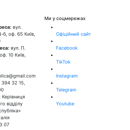
Ми у соцмережах
реса:
вул.
б, оф. 65 Київ,
Офіційний сайт
0
еса:
вул. П.
Facebook
оф. 10 Київ,
TikTok
ublica@gmail.com
Instagram
 394 32 15,
00
Telegram
:
Керівниця
го відділу
Youtube
спубліка»
алія
3 07