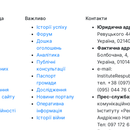
да
Важливо
Контакти
Історії успіху
Юридична ад
Форум
Ревуцького 44-
Дошка
Україна, 0214
оголошень
Фактична адр
Аналітика
Болбочана, 4, 
Публічні
Україна, 01014
ьних
консультації
e-mail:
Паспорт
InstituteResp
громади
тел. +38 (097)
ання
Дослідження
(095) 044 76 
в сайту
Новини порталу
Прес-служба
Оперативна
комунікаційно
ійності
інформація
Інституту «Ре
Історії війни
Андрієнко Нат
Тел: 097 172 6