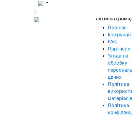
1
активна грома
Про нас
Інструкції
FAQ
Партнери
Згода на
обробку
персонал
даних
Політика
використ
матеріалі
Політика
конфіденц