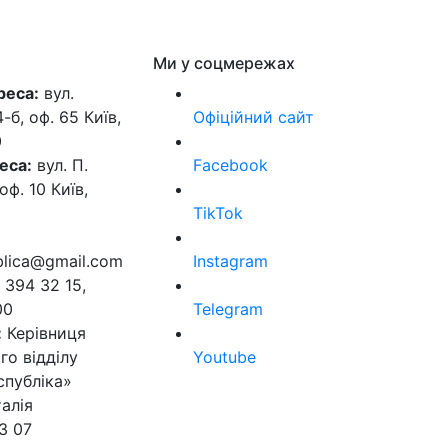
Ми у соцмережах
реса:
вул.
б, оф. 65 Київ,
Офіційний сайт
0
еса:
вул. П.
Facebook
оф. 10 Київ,
TikTok
ublica@gmail.com
Instagram
 394 32 15,
00
Telegram
:
Керівниця
го відділу
Youtube
спубліка»
алія
3 07