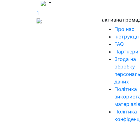
1
активна грома
Про нас
Інструкції
FAQ
Партнери
Згода на
обробку
персонал
даних
Політика
використ
матеріалі
Політика
конфіденц