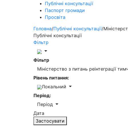
Публічні консультації
Паспорт громади
Просвіта
Головна
/
Публічні консультації
/
Міністерст
Публічні консультації
Фільтр
Фільтр
Міністерство з питань реінтеграції ти
Рівень питання:
Локальний
Період:
Період
Дата
Застосувати