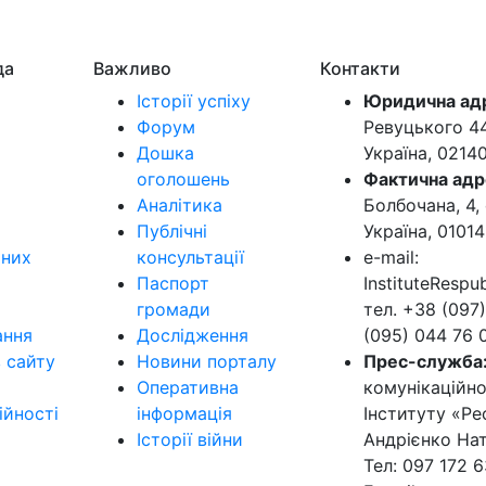
да
Важливо
Контакти
Історії успіху
Юридична ад
Форум
Ревуцького 44-
Дошка
Україна, 0214
оголошень
Фактична адр
Аналітика
Болбочана, 4, 
Публічні
Україна, 01014
ьних
консультації
e-mail:
Паспорт
InstituteResp
громади
тел. +38 (097)
ання
Дослідження
(095) 044 76 
в сайту
Новини порталу
Прес-служба
Оперативна
комунікаційно
ійності
інформація
Інституту «Ре
Історії війни
Андрієнко Нат
Тел: 097 172 6