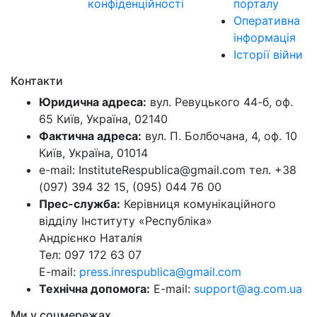
конфіденційності
порталу
Оперативна
інформація
Історії війни
Контакти
Юридична адреса:
вул. Ревуцького 44-б, оф.
65 Київ, Україна, 02140
Фактична адреса:
вул. П. Болбочана, 4, оф. 10
Київ, Україна, 01014
e-mail: InstituteRespublica@gmail.com тел. +38
(097) 394 32 15, (095) 044 76 00
Прес-служба:
Керівниця комунікаційного
відділу Інституту «Республіка»
Андрієнко Наталія
Тел: 097 172 63 07
E-mail:
press.inrespublica@gmail.com
Технічна допомога:
E-mail:
support@ag.com.ua
Ми у соцмережах