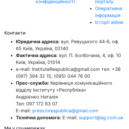
конфіденційності
порталу
Оперативна
інформація
Історії війни
Контакти
Юридична адреса:
вул. Ревуцького 44-б, оф.
65 Київ, Україна, 02140
Фактична адреса:
вул. П. Болбочана, 4, оф. 10
Київ, Україна, 01014
e-mail: InstituteRespublica@gmail.com тел. +38
(097) 394 32 15, (095) 044 76 00
Прес-служба:
Керівниця комунікаційного
відділу Інституту «Республіка»
Андрієнко Наталія
Тел: 097 172 63 07
E-mail:
press.inrespublica@gmail.com
Технічна допомога:
E-mail:
support@ag.com.ua
Ми у соцмережах