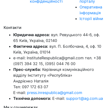
конфіденційності
порталу
Оперативна
інформація
Історії війни
Контакти
Юридична адреса:
вул. Ревуцького 44-б, оф.
65 Київ, Україна, 02140
Фактична адреса:
вул. П. Болбочана, 4, оф. 10
Київ, Україна, 01014
e-mail: InstituteRespublica@gmail.com тел. +38
(097) 394 32 15, (095) 044 76 00
Прес-служба:
Керівниця комунікаційного
відділу Інституту «Республіка»
Андрієнко Наталія
Тел: 097 172 63 07
E-mail:
press.inrespublica@gmail.com
Технічна допомога:
E-mail:
support@ag.com.ua
Ми у соцмережах