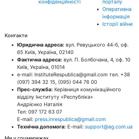
конфіденційності
порталу
Оперативна
інформація
Історії війни
Контакти
Юридична адреса:
вул. Ревуцького 44-б, оф.
65 Київ, Україна, 02140
Фактична адреса:
вул. П. Болбочана, 4, оф. 10
Київ, Україна, 01014
e-mail: InstituteRespublica@gmail.com тел. +38
(097) 394 32 15, (095) 044 76 00
Прес-служба:
Керівниця комунікаційного
відділу Інституту «Республіка»
Андрієнко Наталія
Тел: 097 172 63 07
E-mail:
press.inrespublica@gmail.com
Технічна допомога:
E-mail:
support@ag.com.ua
Ми у соцмережах