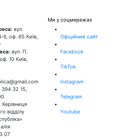
Ми у соцмережах
реса:
вул.
б, оф. 65 Київ,
Офіційний сайт
0
еса:
вул. П.
Facebook
оф. 10 Київ,
TikTok
ublica@gmail.com
Instagram
 394 32 15,
00
Telegram
:
Керівниця
го відділу
Youtube
спубліка»
алія
3 07