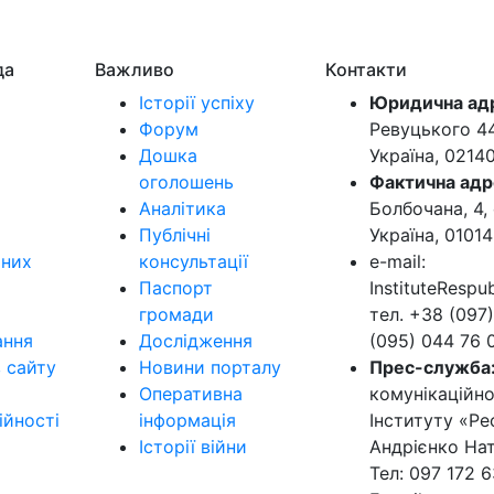
да
Важливо
Контакти
Історії успіху
Юридична ад
Форум
Ревуцького 44-
Дошка
Україна, 0214
оголошень
Фактична адр
Аналітика
Болбочана, 4, 
Публічні
Україна, 01014
ьних
консультації
e-mail:
Паспорт
InstituteResp
громади
тел. +38 (097)
ання
Дослідження
(095) 044 76 
в сайту
Новини порталу
Прес-служба
Оперативна
комунікаційно
ійності
інформація
Інституту «Ре
Історії війни
Андрієнко Нат
Тел: 097 172 6