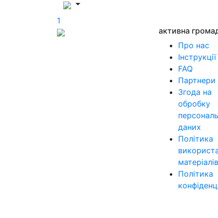
1
активна грома
Про нас
Інструкції
FAQ
Партнери
Згода на
обробку
персонал
даних
Політика
використ
матеріалі
Політика
конфіденц