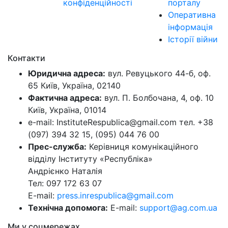
конфіденційності
порталу
Оперативна
інформація
Історії війни
Контакти
Юридична адреса:
вул. Ревуцького 44-б, оф.
65 Київ, Україна, 02140
Фактична адреса:
вул. П. Болбочана, 4, оф. 10
Київ, Україна, 01014
e-mail: InstituteRespublica@gmail.com тел. +38
(097) 394 32 15, (095) 044 76 00
Прес-служба:
Керівниця комунікаційного
відділу Інституту «Республіка»
Андрієнко Наталія
Тел: 097 172 63 07
E-mail:
press.inrespublica@gmail.com
Технічна допомога:
E-mail:
support@ag.com.ua
Ми у соцмережах