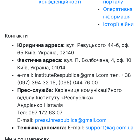
конфіденційності
порталу
Оперативна
інформація
Історії війни
Контакти
Юридична адреса:
вул. Ревуцького 44-б, оф.
65 Київ, Україна, 02140
Фактична адреса:
вул. П. Болбочана, 4, оф. 10
Київ, Україна, 01014
e-mail: InstituteRespublica@gmail.com тел. +38
(097) 394 32 15, (095) 044 76 00
Прес-служба:
Керівниця комунікаційного
відділу Інституту «Республіка»
Андрієнко Наталія
Тел: 097 172 63 07
E-mail:
press.inrespublica@gmail.com
Технічна допомога:
E-mail:
support@ag.com.ua
Ми у соцмережах