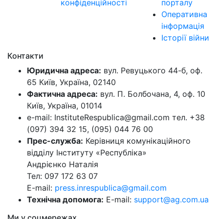
конфіденційності
порталу
Оперативна
інформація
Історії війни
Контакти
Юридична адреса:
вул. Ревуцького 44-б, оф.
65 Київ, Україна, 02140
Фактична адреса:
вул. П. Болбочана, 4, оф. 10
Київ, Україна, 01014
e-mail: InstituteRespublica@gmail.com тел. +38
(097) 394 32 15, (095) 044 76 00
Прес-служба:
Керівниця комунікаційного
відділу Інституту «Республіка»
Андрієнко Наталія
Тел: 097 172 63 07
E-mail:
press.inrespublica@gmail.com
Технічна допомога:
E-mail:
support@ag.com.ua
Ми у соцмережах