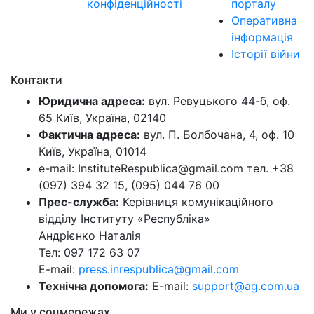
конфіденційності
порталу
Оперативна
інформація
Історії війни
Контакти
Юридична адреса:
вул. Ревуцького 44-б, оф.
65 Київ, Україна, 02140
Фактична адреса:
вул. П. Болбочана, 4, оф. 10
Київ, Україна, 01014
e-mail: InstituteRespublica@gmail.com тел. +38
(097) 394 32 15, (095) 044 76 00
Прес-служба:
Керівниця комунікаційного
відділу Інституту «Республіка»
Андрієнко Наталія
Тел: 097 172 63 07
E-mail:
press.inrespublica@gmail.com
Технічна допомога:
E-mail:
support@ag.com.ua
Ми у соцмережах