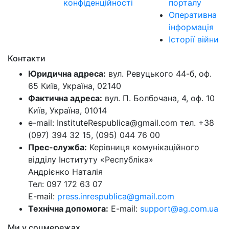
конфіденційності
порталу
Оперативна
інформація
Історії війни
Контакти
Юридична адреса:
вул. Ревуцького 44-б, оф.
65 Київ, Україна, 02140
Фактична адреса:
вул. П. Болбочана, 4, оф. 10
Київ, Україна, 01014
e-mail: InstituteRespublica@gmail.com тел. +38
(097) 394 32 15, (095) 044 76 00
Прес-служба:
Керівниця комунікаційного
відділу Інституту «Республіка»
Андрієнко Наталія
Тел: 097 172 63 07
E-mail:
press.inrespublica@gmail.com
Технічна допомога:
E-mail:
support@ag.com.ua
Ми у соцмережах