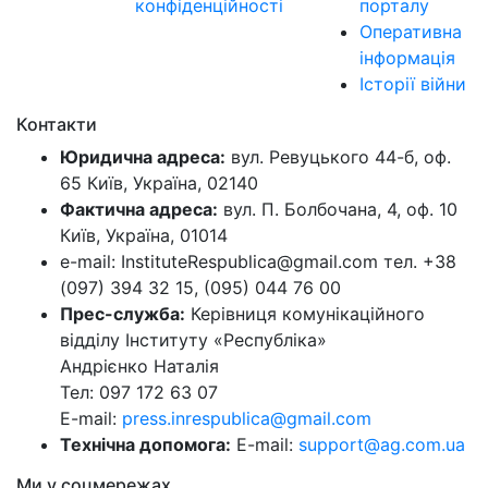
конфіденційності
порталу
Оперативна
інформація
Історії війни
Контакти
Юридична адреса:
вул. Ревуцького 44-б, оф.
65 Київ, Україна, 02140
Фактична адреса:
вул. П. Болбочана, 4, оф. 10
Київ, Україна, 01014
e-mail: InstituteRespublica@gmail.com тел. +38
(097) 394 32 15, (095) 044 76 00
Прес-служба:
Керівниця комунікаційного
відділу Інституту «Республіка»
Андрієнко Наталія
Тел: 097 172 63 07
E-mail:
press.inrespublica@gmail.com
Технічна допомога:
E-mail:
support@ag.com.ua
Ми у соцмережах