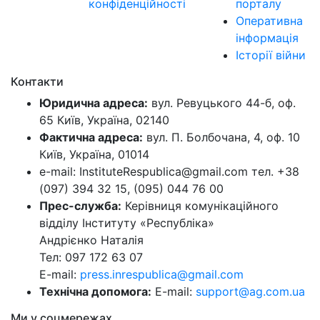
конфіденційності
порталу
Оперативна
інформація
Історії війни
Контакти
Юридична адреса:
вул. Ревуцького 44-б, оф.
65 Київ, Україна, 02140
Фактична адреса:
вул. П. Болбочана, 4, оф. 10
Київ, Україна, 01014
e-mail: InstituteRespublica@gmail.com тел. +38
(097) 394 32 15, (095) 044 76 00
Прес-служба:
Керівниця комунікаційного
відділу Інституту «Республіка»
Андрієнко Наталія
Тел: 097 172 63 07
E-mail:
press.inrespublica@gmail.com
Технічна допомога:
E-mail:
support@ag.com.ua
Ми у соцмережах