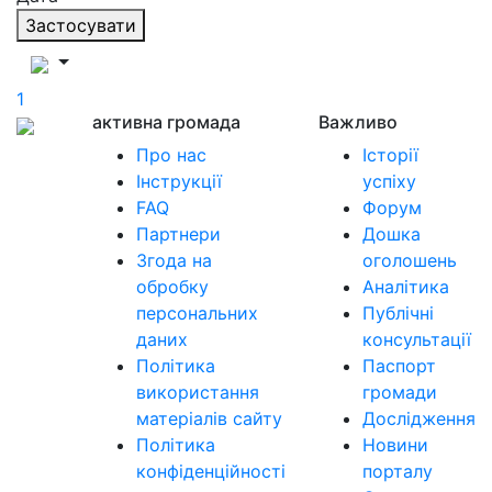
Застосувати
1
активна громада
Важливо
Про нас
Історії
Інструкції
успіху
FAQ
Форум
Партнери
Дошка
Згода на
оголошень
обробку
Аналітика
персональних
Публічні
даних
консультації
Політика
Паспорт
використання
громади
матеріалів сайту
Дослідження
Політика
Новини
конфіденційності
порталу