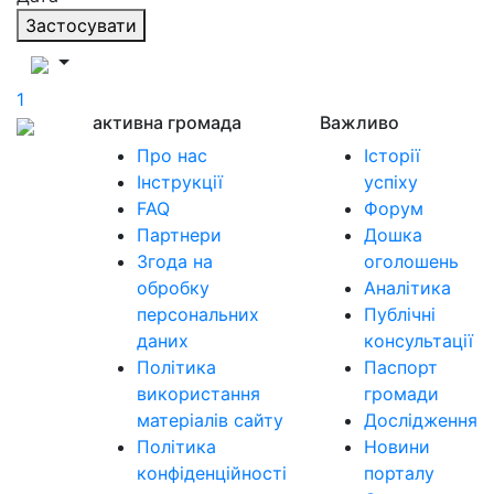
Застосувати
1
активна громада
Важливо
Про нас
Історії
Інструкції
успіху
FAQ
Форум
Партнери
Дошка
Згода на
оголошень
обробку
Аналітика
персональних
Публічні
даних
консультації
Політика
Паспорт
використання
громади
матеріалів сайту
Дослідження
Політика
Новини
конфіденційності
порталу