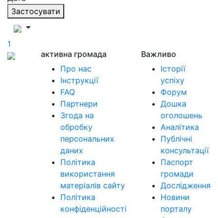
Застосувати
1
активна громада
Важливо
Про нас
Історії
Інструкції
успіху
FAQ
Форум
Партнери
Дошка
Згода на
оголошень
обробку
Аналітика
персональних
Публічні
даних
консультації
Політика
Паспорт
використання
громади
матеріалів сайту
Дослідження
Політика
Новини
конфіденційності
порталу