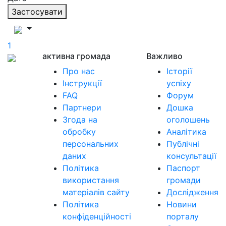
Застосувати
1
активна громада
Важливо
Про нас
Історії
Інструкції
успіху
FAQ
Форум
Партнери
Дошка
Згода на
оголошень
обробку
Аналітика
персональних
Публічні
даних
консультації
Політика
Паспорт
використання
громади
матеріалів сайту
Дослідження
Політика
Новини
конфіденційності
порталу