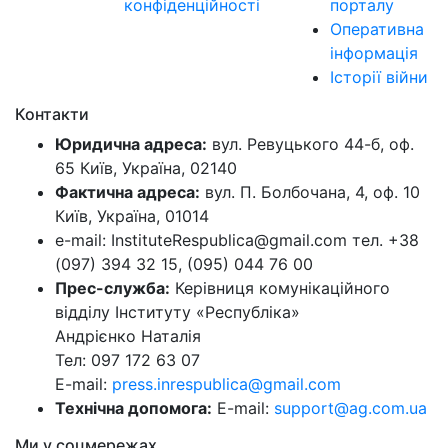
конфіденційності
порталу
Оперативна
інформація
Історії війни
Контакти
Юридична адреса:
вул. Ревуцького 44-б, оф.
65 Київ, Україна, 02140
Фактична адреса:
вул. П. Болбочана, 4, оф. 10
Київ, Україна, 01014
e-mail: InstituteRespublica@gmail.com тел. +38
(097) 394 32 15, (095) 044 76 00
Прес-служба:
Керівниця комунікаційного
відділу Інституту «Республіка»
Андрієнко Наталія
Тел: 097 172 63 07
E-mail:
press.inrespublica@gmail.com
Технічна допомога:
E-mail:
support@ag.com.ua
Ми у соцмережах