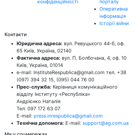
конфіденційності
порталу
Оперативна
інформація
Історії війни
Контакти
Юридична адреса:
вул. Ревуцького 44-б, оф.
65 Київ, Україна, 02140
Фактична адреса:
вул. П. Болбочана, 4, оф. 10
Київ, Україна, 01014
e-mail: InstituteRespublica@gmail.com тел. +38
(097) 394 32 15, (095) 044 76 00
Прес-служба:
Керівниця комунікаційного
відділу Інституту «Республіка»
Андрієнко Наталія
Тел: 097 172 63 07
E-mail:
press.inrespublica@gmail.com
Технічна допомога:
E-mail:
support@ag.com.ua
Ми у соцмережах