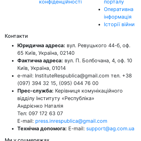
конфіденційності
порталу
Оперативна
інформація
Історії війни
Контакти
Юридична адреса:
вул. Ревуцького 44-б, оф.
65 Київ, Україна, 02140
Фактична адреса:
вул. П. Болбочана, 4, оф. 10
Київ, Україна, 01014
e-mail: InstituteRespublica@gmail.com тел. +38
(097) 394 32 15, (095) 044 76 00
Прес-служба:
Керівниця комунікаційного
відділу Інституту «Республіка»
Андрієнко Наталія
Тел: 097 172 63 07
E-mail:
press.inrespublica@gmail.com
Технічна допомога:
E-mail:
support@ag.com.ua
Ми у соцмережах