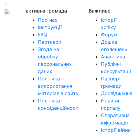
1
активна громада
Важливо
Про нас
Історії
Інструкції
успіху
FAQ
Форум
Партнери
Дошка
Згода на
оголошень
обробку
Аналітика
персональних
Публічні
даних
консультації
Політика
Паспорт
використання
громади
матеріалів сайту
Дослідження
Політика
Новини
конфіденційності
порталу
Оперативна
інформація
Історії війни