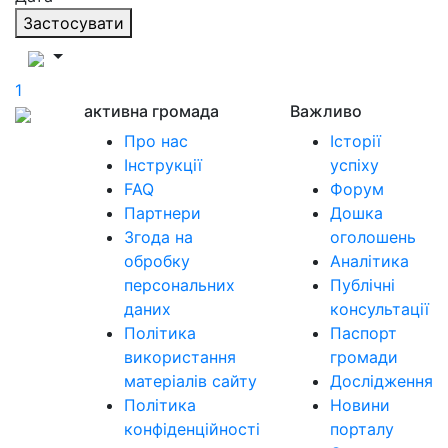
Застосувати
1
активна громада
Важливо
Про нас
Історії
Інструкції
успіху
FAQ
Форум
Партнери
Дошка
Згода на
оголошень
обробку
Аналітика
персональних
Публічні
даних
консультації
Політика
Паспорт
використання
громади
матеріалів сайту
Дослідження
Політика
Новини
конфіденційності
порталу