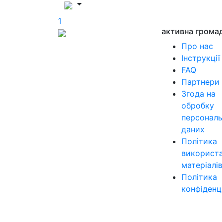
1
активна грома
Про нас
Інструкції
FAQ
Партнери
Згода на
обробку
персонал
даних
Політика
використ
матеріалі
Політика
конфіденц