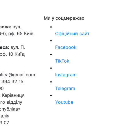
Ми у соцмережах
реса:
вул.
б, оф. 65 Київ,
Офіційний сайт
0
еса:
вул. П.
Facebook
оф. 10 Київ,
TikTok
ublica@gmail.com
Instagram
 394 32 15,
00
Telegram
:
Керівниця
го відділу
Youtube
спубліка»
алія
3 07