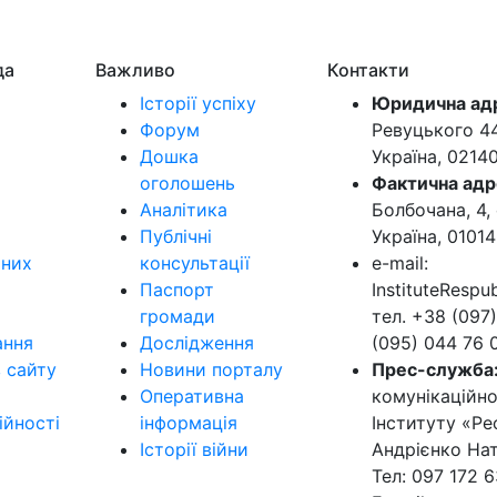
да
Важливо
Контакти
Історії успіху
Юридична ад
Форум
Ревуцького 44-
Дошка
Україна, 0214
оголошень
Фактична адр
Аналітика
Болбочана, 4, 
Публічні
Україна, 01014
ьних
консультації
e-mail:
Паспорт
InstituteResp
громади
тел. +38 (097)
ання
Дослідження
(095) 044 76 
в сайту
Новини порталу
Прес-служба
Оперативна
комунікаційно
ійності
інформація
Інституту «Ре
Історії війни
Андрієнко Нат
Тел: 097 172 6