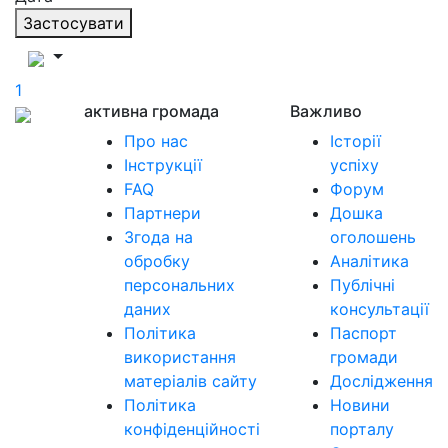
Застосувати
1
активна громада
Важливо
Про нас
Історії
Інструкції
успіху
FAQ
Форум
Партнери
Дошка
Згода на
оголошень
обробку
Аналітика
персональних
Публічні
даних
консультації
Політика
Паспорт
використання
громади
матеріалів сайту
Дослідження
Політика
Новини
конфіденційності
порталу