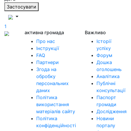
Застосувати
1
активна громада
Важливо
Про нас
Історії
Інструкції
успіху
FAQ
Форум
Партнери
Дошка
Згода на
оголошень
обробку
Аналітика
персональних
Публічні
даних
консультації
Політика
Паспорт
використання
громади
матеріалів сайту
Дослідження
Політика
Новини
конфіденційності
порталу