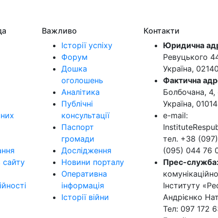
да
Важливо
Контакти
Історії успіху
Юридична ад
Форум
Ревуцького 44-
Дошка
Україна, 0214
оголошень
Фактична адр
Аналітика
Болбочана, 4, 
Публічні
Україна, 01014
ьних
консультації
e-mail:
Паспорт
InstituteResp
громади
тел. +38 (097)
ання
Дослідження
(095) 044 76 
в сайту
Новини порталу
Прес-служба
Оперативна
комунікаційно
ійності
інформація
Інституту «Ре
Історії війни
Андрієнко Нат
Тел: 097 172 6