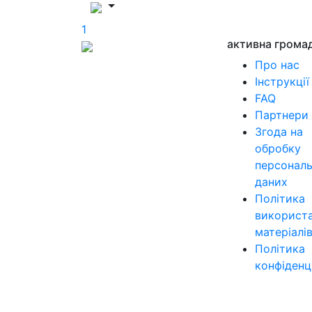
1
активна грома
Про нас
Інструкції
FAQ
Партнери
Згода на
обробку
персонал
даних
Політика
використ
матеріалі
Політика
конфіденц