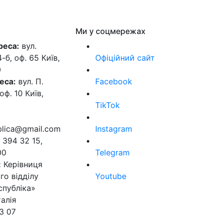
Ми у соцмережах
реса:
вул.
б, оф. 65 Київ,
Офіційний сайт
0
еса:
вул. П.
Facebook
оф. 10 Київ,
TikTok
ublica@gmail.com
Instagram
 394 32 15,
00
Telegram
:
Керівниця
го відділу
Youtube
спубліка»
алія
3 07