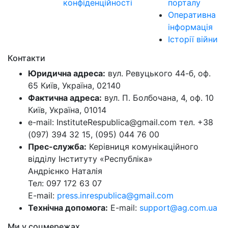
конфіденційності
порталу
Оперативна
інформація
Історії війни
Контакти
Юридична адреса:
вул. Ревуцького 44-б, оф.
65 Київ, Україна, 02140
Фактична адреса:
вул. П. Болбочана, 4, оф. 10
Київ, Україна, 01014
e-mail: InstituteRespublica@gmail.com тел. +38
(097) 394 32 15, (095) 044 76 00
Прес-служба:
Керівниця комунікаційного
відділу Інституту «Республіка»
Андрієнко Наталія
Тел: 097 172 63 07
E-mail:
press.inrespublica@gmail.com
Технічна допомога:
E-mail:
support@ag.com.ua
Ми у соцмережах