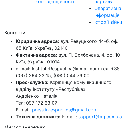
конфіденційності
порталу
Оперативна
інформація
Історії війни
Контакти
Юридична адреса:
вул. Ревуцького 44-б, оф.
65 Київ, Україна, 02140
Фактична адреса:
вул. П. Болбочана, 4, оф. 10
Київ, Україна, 01014
e-mail: InstituteRespublica@gmail.com тел. +38
(097) 394 32 15, (095) 044 76 00
Прес-служба:
Керівниця комунікаційного
відділу Інституту «Республіка»
Андрієнко Наталія
Тел: 097 172 63 07
E-mail:
press.inrespublica@gmail.com
Технічна допомога:
E-mail:
support@ag.com.ua
Ми у соцмережах