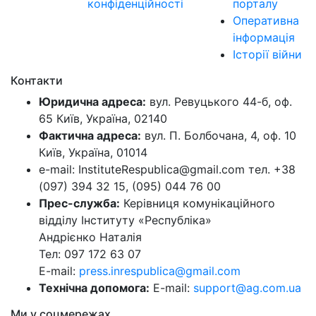
конфіденційності
порталу
Оперативна
інформація
Історії війни
Контакти
Юридична адреса:
вул. Ревуцького 44-б, оф.
65 Київ, Україна, 02140
Фактична адреса:
вул. П. Болбочана, 4, оф. 10
Київ, Україна, 01014
e-mail: InstituteRespublica@gmail.com тел. +38
(097) 394 32 15, (095) 044 76 00
Прес-служба:
Керівниця комунікаційного
відділу Інституту «Республіка»
Андрієнко Наталія
Тел: 097 172 63 07
E-mail:
press.inrespublica@gmail.com
Технічна допомога:
E-mail:
support@ag.com.ua
Ми у соцмережах